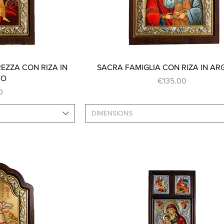
ew
Quick View
ZZA CON RIZA IN
SACRA FAMIGLIA CON RIZA IN A
TO
Price
€135.00
0
DIMENSIONS