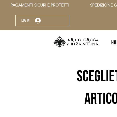
          PAGAMENTI SICURI E PROTETTI                    SPEDIZIONE G
Log In
HO
sceglie
artico