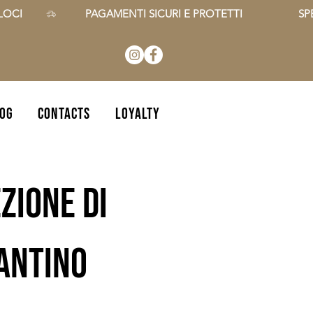
CI        
OG
CONTACTS
Loyalty
zione di
zantino