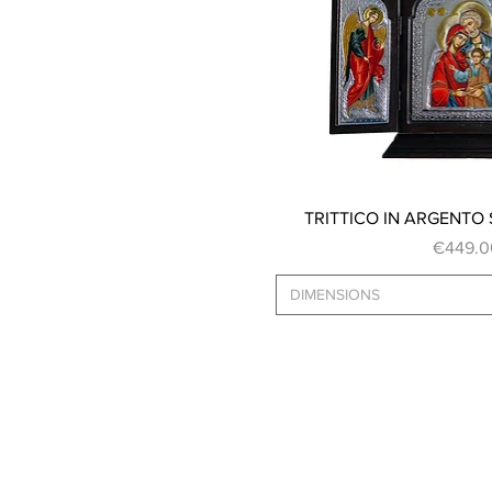
Quick Vi
TRITTICO IN ARGENTO
Price
€449.0
DIMENSIONS