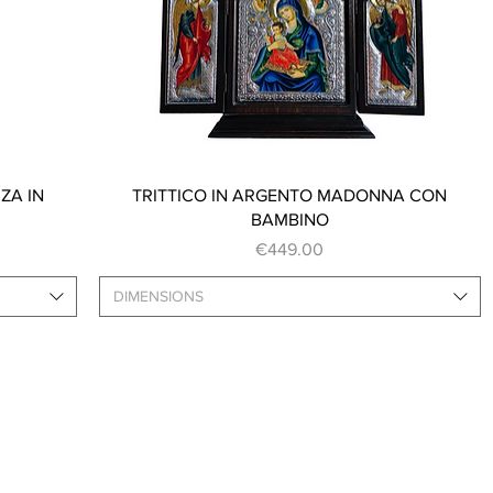
Quick View
ZA IN
TRITTICO IN ARGENTO MADONNA CON
BAMBINO
Price
€449.00
DIMENSIONS