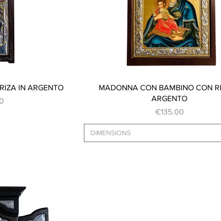
ew
Quick View
RIZA IN ARGENTO
MADONNA CON BAMBINO CON RI
ARGENTO
0
Price
€135.00
DIMENSIONS