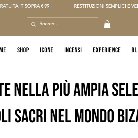
RATUITA IT SOPRA € 99                    RESTITUZIONI SEMPLICI E VELO
ME
SHOP
icone
incensi
EXPERIENCE
BL
te nella più ampia sele
li sacri nel mondo bi