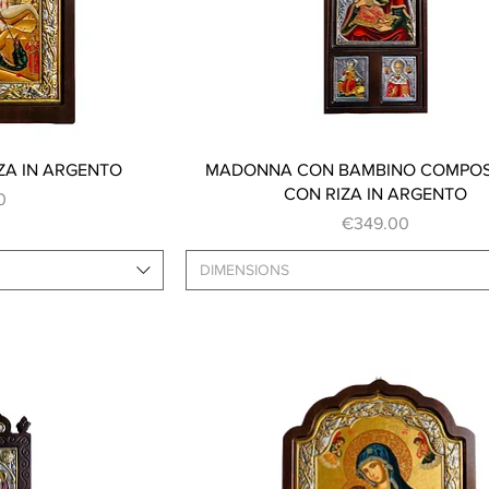
ew
Quick View
ZA IN ARGENTO
MADONNA CON BAMBINO COMPOS
CON RIZA IN ARGENTO
0
Price
€349.00
DIMENSIONS