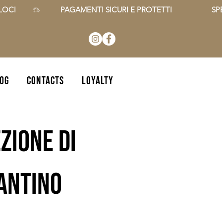
CI        
OG
CONTACTS
Loyalty
zione di
zantino