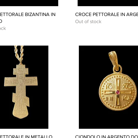
Quick View
Quick View
ETTORALE BIZANTINA IN
CROCE PETTORALE IN ARG
O
Out of stock
ock
Quick View
Quick View
ETTORALE IN METALLO
CIONDOLO IN ARGENTO DO