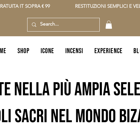
RATUITA IT SOPRA € 99                    RESTITUZIONI SEMPLICI E VELO
ME
SHOP
icone
incensi
EXPERIENCE
BL
te nella più ampia sele
li sacri nel mondo bi