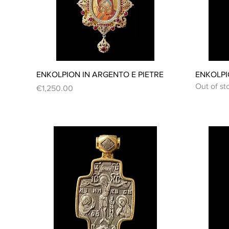
Quick View
ENKOLPION IN ARGENTO E PIETRE
ENKOLPI
Out of st
Price
€1,250.00