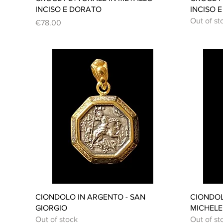
INCISO E DORATO
INCISO 
Out of st
Price
€78.00
Quick View
CIONDOLO IN ARGENTO - SAN
CIONDOL
GIORGIO
MICHELE
Out of stock
Out of st