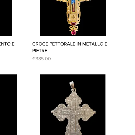
Quick View
ENTO E
CROCE PETTORALE IN METALLO E
PIETRE
Price
€385.00