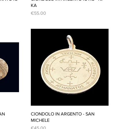
KA
Price
€55.00
Quick View
AN
CIONDOLO IN ARGENTO - SAN
MICHELE
Price
€45.00