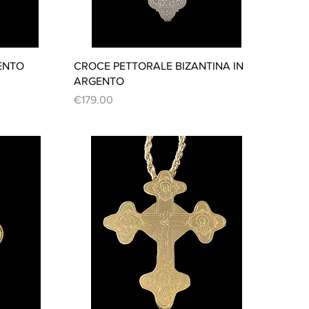
Quick View
ENTO
CROCE PETTORALE BIZANTINA IN
ARGENTO
Price
€179.00