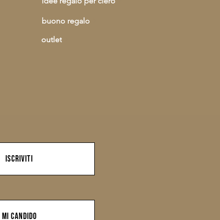
idee regalo per clero
buono regalo
outlet
iscriviti
mi candido