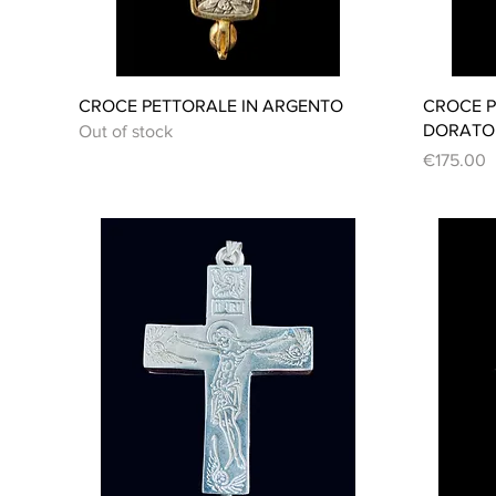
Quick View
CROCE PETTORALE IN ARGENTO
CROCE P
DORATO
Out of stock
Price
€175.00