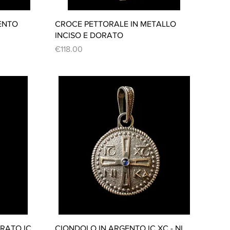
Quick View
ENTO
CROCE PETTORALE IN METALLO
INCISO E DORATO
Price
€118.00
Quick View
RATO IC
CIONDOLO IN ARGENTO IC XC - NI