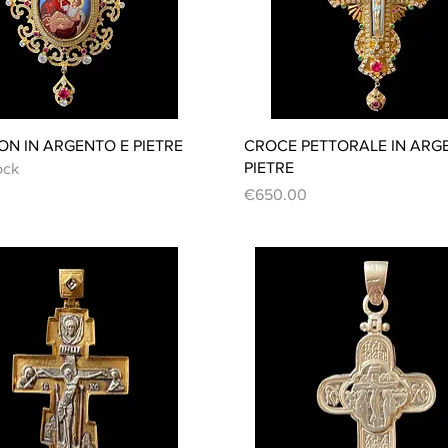
Quick View
Quick View
ON IN ARGENTO E PIETRE
CROCE PETTORALE IN ARG
PIETRE
ock
Price
€650.00