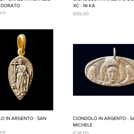
E DORATO
XC - NI KA
ock
Price
€65.00
Quick View
Quick View
O IN ARGENTO - SAN
CIONDOLO IN ARGENTO - S
MICHELE
ock
Price
€38.00