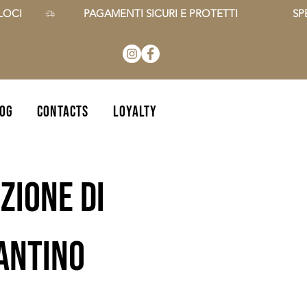
CI        
OG
CONTACTS
Loyalty
zione di
zantino