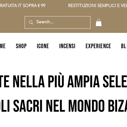
RATUITA IT SOPRA € 99                    RESTITUZIONI SEMPLICI E VELO
ME
SHOP
icone
incensi
EXPERIENCE
BL
te nella più ampia sele
li sacri nel mondo bi