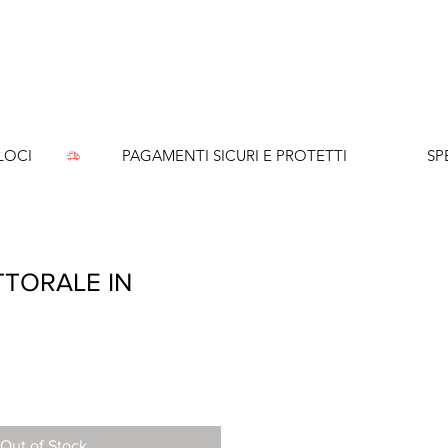
CI        
TORALE IN
Out of Stock