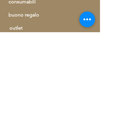
consumabili
buono regalo
outlet
informazioni ed ordini telefonici
+39 329 09 62 421
info@artegrecaebizantina.com
GREEK AND BYZANTINE ART by
Dendramis Vassilios | Via Giorgio
Kastriota, 155 | 90037 Piana degli
Albanesi (PA)
90037 Piana degli Albanesi (PA)