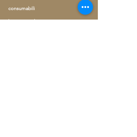
consumabili
buono regalo
outlet
informazioni ed ordini telefonici
+39 329 09 62 421
info@artegrecaebizantina.com
Via Giorgio Kastriota, 155
90037 Piana degli Albanesi (PA)
Iscrivetevi gratuitamente per ricevere