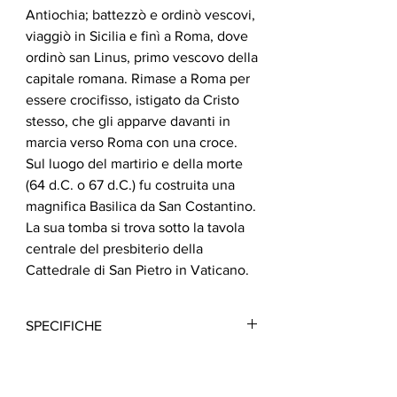
Antiochia; battezzò e ordinò vescovi,
viaggiò in Sicilia e finì a Roma, dove
ordinò san Linus, primo vescovo della
capitale romana. Rimase a Roma per
essere crocifisso, istigato da Cristo
stesso, che gli apparve davanti in
marcia verso Roma con una croce.
Sul luogo del martirio e della morte
(64 d.C. o 67 d.C.) fu costruita una
magnifica Basilica da San Costantino.
La sua tomba si trova sotto la tavola
centrale del presbiterio della
Cattedrale di San Pietro in Vaticano.
SPECIFICHE
Questa icona è realizzata con tecnica
serigrafica di ultima generazione, con un
minimo di quaranta passaggi di