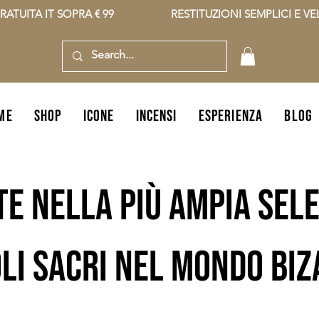
RATUITA IT SOPRA € 99                    RESTITUZIONI SEMPLICI E VELO
ME
shop
icone
incensi
ESPERIENZA
BLOG
te nella più ampia sele
li sacri nel mondo bi