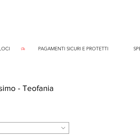
CI        
simo - Teofania