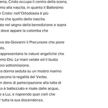
nia, Cristo occupa il centro della scena,
L'icona è corredata da
autenticità.
mo alla nascita, in quanto il Battesimo
n Cristo: nell’Ortodossia è più
mo che quello della nascita.
ata nel segno della benedizione e sopra
to dove appare la colomba che
 riva sta Giovanni il Precursore che pone
sto.
a, rappresentano le nature angeliche che
omo-Dio. Le mani velate ed il busto
loro sottomissione.
la donna seduta su un mostro marino
oscono la regalità del Verbo.
 dono di partecipazione alla lotta di
o è battezzato e risale dalle acque,
 a Lui, e riaprendo quei cieli che
 tutta la sua discendenza.