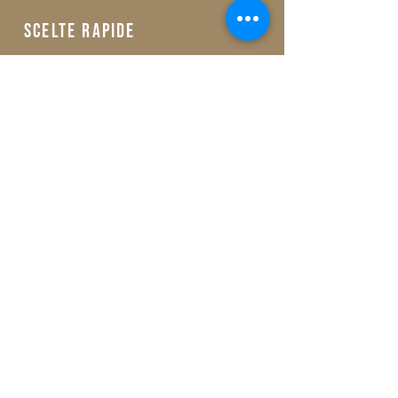
scelte rapide
icone
idee regalo per tutti
idee regalo per clero
consumabili
buono regalo
outlet
informazioni ed ordini telefonici
+39 329 09 62 421