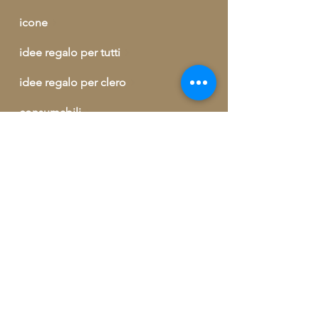
icone
idee regalo per tutti
idee regalo per clero
consumabili
buono regalo
outlet
informazioni ed ordini telefonici
+39 329 09 62 421
info@artegrecaebizantina.com