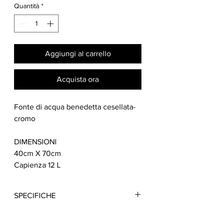
Quantità
*
Aggiungi al carrello
Acquista ora
Fonte di acqua benedetta cesellata-
cromo
DIMENSIONI
40cm X 70cm
Capienza 12 L
SPECIFICHE
Fonte di acqua benedetta cesellata-cromo