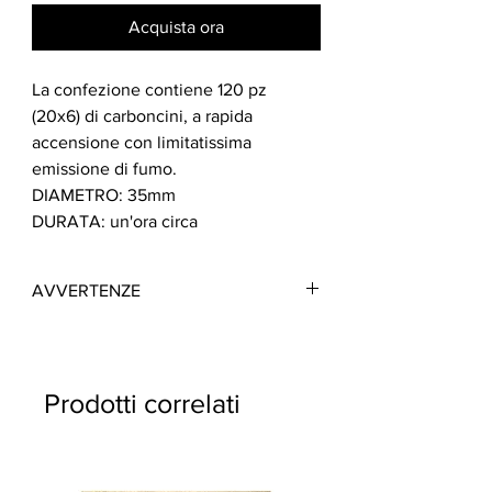
Acquista ora
La confezione contiene 120 pz
(20x6) di carboncini, a rapida
accensione con limitatissima
emissione di fumo.
DIAMETRO: 35mm
DURATA: un'ora circa
AVVERTENZE
TENERE LONTANO DALLA PORTATA DEI
BAMBINI
TENERE LONTANO DA FONTI DI
Prodotti correlati
CALORE