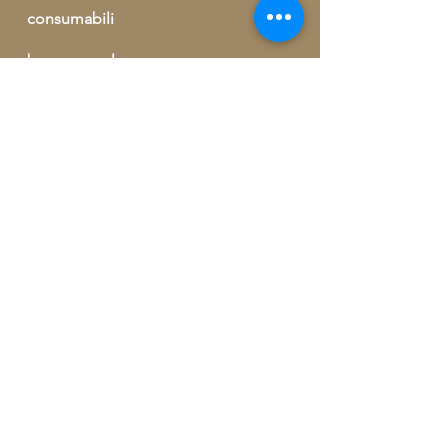
consumabili
buono regalo
outlet
informazioni ed ordini telefonici
+39 329 09 62 421
info@artegrecaebizantina.com
Via Giorgio Kastriota, 155
90037 Piana degli Albanesi (PA)
Iscrivetevi gratuitamente per ricevere