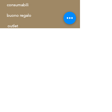
consumabili
buono regalo
outlet
informazioni ed ordini telefonici
+39 329 09 62 421
info@artegrecaebizantina.com
GREEK AND BYZANTINE ART by
Dendramis Vassilios | Via Giorgio
Kastriota, 155 | 90037 Piana degli
Albanesi (PA)
90037 Piana degli Albanesi (PA)