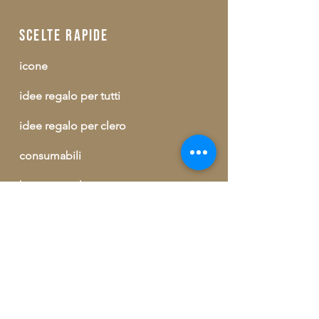
scelte rapide
icone
idee regalo per tutti
idee regalo per clero
consumabili
buono regalo
outlet
informazioni ed ordini telefonici
+39 329 09 62 421