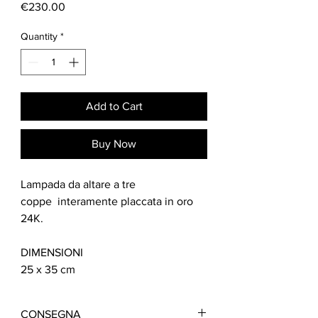
Price
€230.00
Quantity
*
Add to Cart
Buy Now
Lampada da altare a tre
coppe interamente placcata in oro
24K.
DIMENSIONI
25 x 35 cm
CONSEGNA