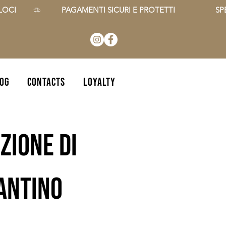
CI        
OG
CONTACTS
Loyalty
zione di
zantino