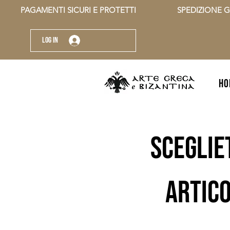
          PAGAMENTI SICURI E PROTETTI                    SPEDIZIONE G
Log In
HO
sceglie
artico