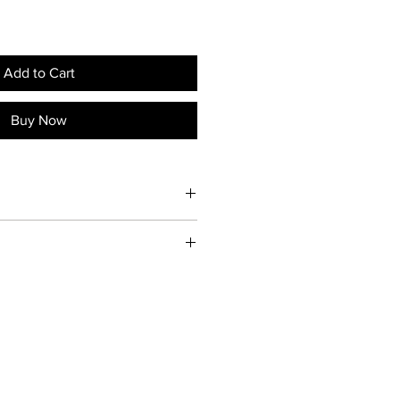
Add to Cart
Buy Now
edata da un certificato di garanzia
 consegnato entro 28 giorni