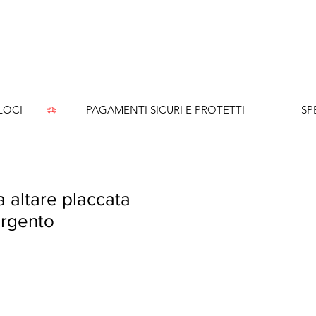
CI        
 altare placcata
argento