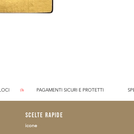
I
CI        
scelte rapide
icone