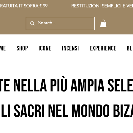
RATUITA IT SOPRA € 99                    RESTITUZIONI SEMPLICI E VELO
ME
SHOP
icone
incensi
EXPERIENCE
BL
te nella più ampia sele
li sacri nel mondo bi