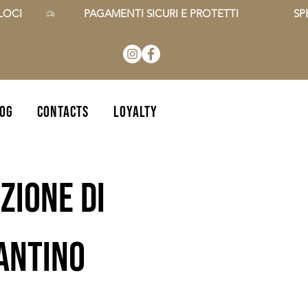
CI        
OG
CONTACTS
Loyalty
zione di
zantino