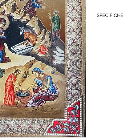
SPECIFICHE
Questa icona è realizz
generazione, con un 
colori indelebili.
Sul retro sono presen
poterla appendere al 
mediante un supporto
L'icona è corredata da
autenticità.