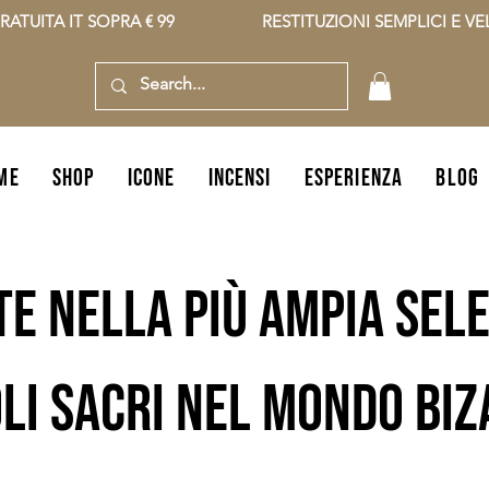
RATUITA IT SOPRA € 99                    RESTITUZIONI SEMPLICI E VELO
ME
shop
icone
incensi
ESPERIENZA
BLOG
te nella più ampia sele
li sacri nel mondo bi