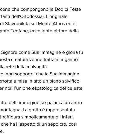
le icone che compongono le Dodici Feste
tanti dell'Ortodossia). L'originale
di Stavronikita sul Monte Athos ed è
afo Teofane, eccellente pittore della
 Signore come Sua immagine e gloria fu
uesta creatura venne tratta in inganno
la rete della malvagità.
to, non sopporto’ che la Sua immagine
rotta e mise in atto un piano salvifico
r noi: l’unione escatologica del celeste
entro dell’ immagine si spalanca un antro
 montagna. La grotta è rappresentata
raffigura simbolicamente gli Inferi.
 che ha l’ aspetto di un sepolcro, così
e.