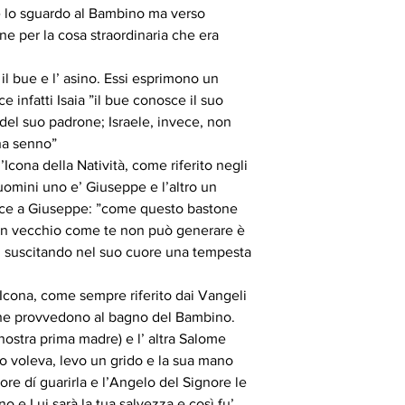
e lo sguardo al Bambino ma verso
one per la cosa straordinaria che era
 il bue e l’ asino. Essi esprimono un
 infatti Isaia ”il bue conosce il suo
a del suo padrone; Israele, invece, non
ha senno”
l’Icona della Natività, come riferito negli
omini uno e’ Giuseppe e l’altro un
 dice a Giuseppe: ”come questo bastone
un vecchio come te non può generare è
, suscitando nel suo cuore una tempesta
l’Icona, come sempre riferito dai Vangeli
he provvedono al bagno del Bambino.
 nostra prima madre) e l’ altra Salome
 voleva, levo un grido e la sua mano
ore dí guarirla e l’Angelo del Signore le
no e Lui sarà la tua salvezza e così fu’.