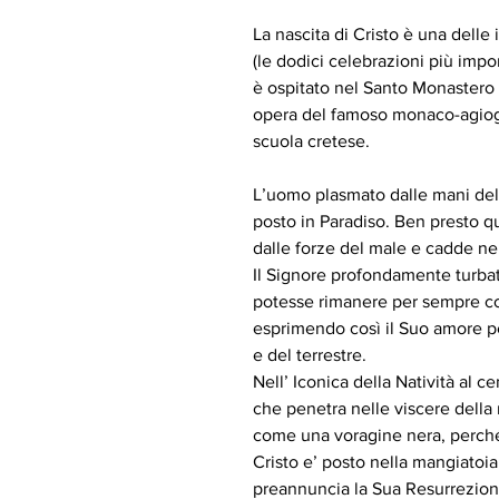
La nascita di Cristo è una del
(le dodici celebrazioni più impor
è ospitato nel Santo Monastero 
opera del famoso monaco-agiogr
scuola cretese.
L’uomo plasmato dalle mani del
posto in Paradiso. Ben presto q
dalle forze del male e cadde nel
Il Signore profondamente turba
potesse rimanere per sempre cor
esprimendo così il Suo amore pe
e del terrestre.
Nell’ Iconica della Natività al c
che penetra nelle viscere della
come una voragine nera, perché 
Cristo e’ posto nella mangiatoia
preannuncia la Sua Resurrezion