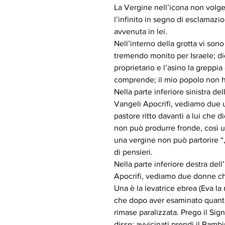
La Vergine nell’icona non volg
l’infinito in segno di esclamazi
avvenuta in lei.
Nell’interno della grotta vi sono
tremendo monito per Israele; dice
proprietario e l’asino la greppi
comprende; il mio popolo non 
Nella parte inferiore sinistra del
Vangeli Apocrifi, vediamo due u
pastore ritto davanti a lui che
non può produrre fronde, così 
una vergine non può partorire “
di pensieri.
Nella parte inferiore destra del
Apocrifi, vediamo due donne c
Una è la levatrice ebrea (Eva la
che dopo aver esaminato quanto
rimase paralizzata. Prego il Sign
disse: avvicinati prendi il Bambi