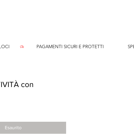
CI        
IVITÀ con
Esaurito