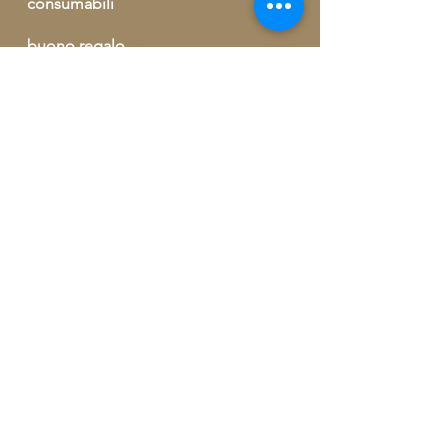
consumabili
buono regalo
outlet
informazioni ed ordini telefonici
+39 329 09 62 421
info@artegrecaebizantina.com
Via Giorgio Kastriota, 155
90037 Piana degli Albanesi (PA)
Iscrivetevi gratuitamente per ricevere
un omaggio e per guadagnare punti ed