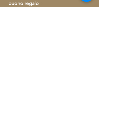
buono regalo
outlet
informazioni ed ordini telefonici
+39 329 09 62 421
info@artegrecaebizantina.com
Via Giorgio Kastriota, 155
90037 Piana degli Albanesi (PA)
Iscrivetevi gratuitamente per ricevere
un omaggio e per guadagnare punti ed
ottenere premi