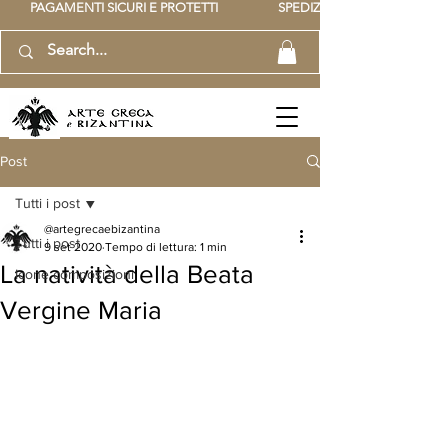
          PAGAMENTI SICURI E PROTETTI                    SPEDIZIONE GRATUITA IT SOPR
Post
Tutti i post
@artegrecaebizantina
Tutti i post
9 set 2020
Tempo di lettura: 1 min
La natività della Beata
Icone composizioni
Vergine Maria