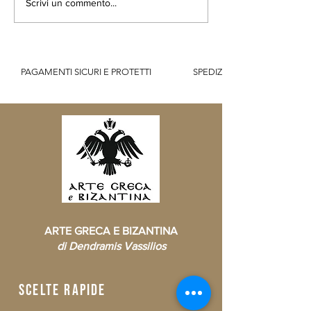
San Giorgio, patrono di
Scopri il significa
Scrivi un commento...
Piana degli Albanesi
Icona della Nativi
          PAGAMENTI SICURI E PROTETTI                    SPEDIZIONE GRATUITA IT SOPR
ARTE GRECA E BIZANTINA
di Dendramis Vassilios
scelte rapide