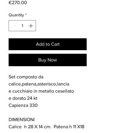
Price
€270.00
Quantity
*
Add to Cart
Buy Now
Set composto da
calice,patena,asterisco,lancia
e cucchiaio in metallo cesellato
e dorato 24 kt
Capienza 330
DIMENSIONI
Calice h 28 X 14 cm. Patena h 11 X18