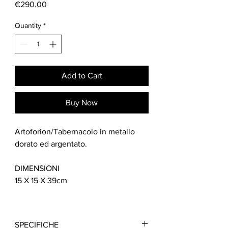
Price
€290.00
Quantity
*
Add to Cart
Buy Now
Artoforion/Tabernacolo in metallo
dorato ed argentato.
DIMENSIONI
15 X 15 X 39cm
SPECIFICHE