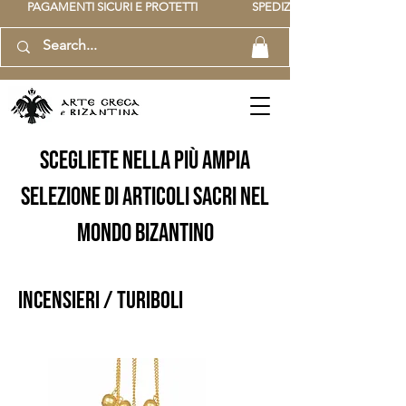
          PAGAMENTI SICURI E PROTETTI                    SPEDIZIONE GRATUITA IT SOPR
scegliete nella più ampia
selezione di articoli sacri nel
mondo bizantino
incensieri / turiboli