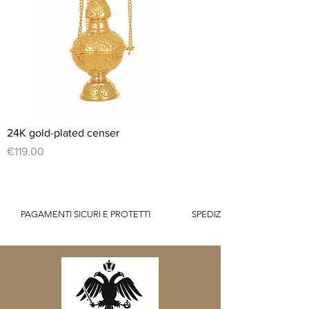
24K gold-plated censer
Price
€119.00
          PAGAMENTI SICURI E PROTETTI                    SPEDIZIONE GRATUITA IT SOPR